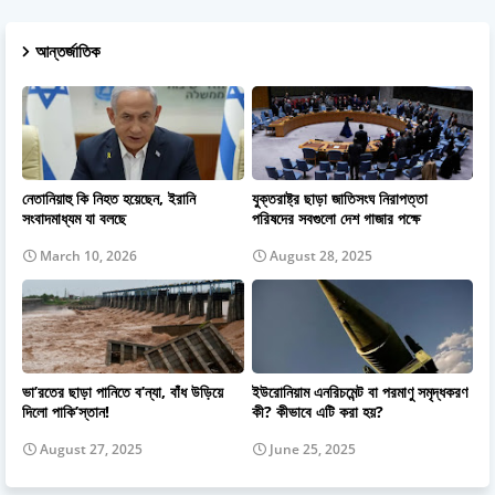
আন্তর্জাতিক
নেতানিয়াহু কি নিহত হয়েছেন, ইরানি
যুক্তরাষ্ট্র ছাড়া জাতিসংঘ নিরাপত্তা
সংবাদমাধ্যম যা বলছে
পরিষদের সবগুলো দেশ গাজার পক্ষে
March 10, 2026
August 28, 2025
ভা’রতের ছাড়া পানিতে ব’ন্যা, বাঁধ উড়িয়ে
ইউরোনিয়াম এনরিচমেন্ট বা পরমাণু সমৃদ্ধকরণ
দিলো পাকি’স্তান!
কী? কীভাবে এটি করা হয়?
August 27, 2025
June 25, 2025