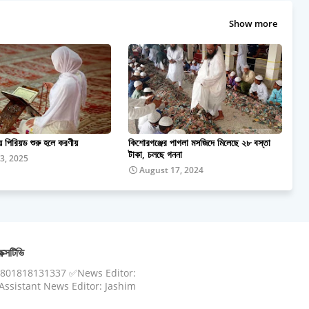
Show more
 পিরিয়ড শুরু হলে করণীয়
কিশোরগঞ্জের পাগলা মসজিদে মিলেছে ২৮ বস্তা
টাকা, চলছে গননা
3, 2025
August 17, 2024
ক্সটিভি
8801818131337 ✅News Editor:
ssistant News Editor: Jashim