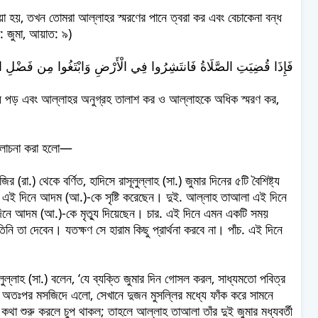
য়া হয়, তখন তোমরা আল্লাহর স্মরণের পানে ত্বরা কর এবং বেচাকেনা বন্ধ
: জুমা, আয়াত: ৯)
িয়ে পড় এবং আল্লাহর অনুগ্রহ তালাশ কর ও আল্লাহকে অধিক স্মরণ কর,
ে আলোচনা করা হলো—
ির (রা.) থেকে বর্ণিত, হাদিসে রাসূলুল্লাহ (সা.) জুমার দিনের ৫টি বৈশিষ্ট্য
 দিনে আদম (আ.)-কে সৃষ্টি করেছেন। দুই. আল্লাহ তাআলা এই দিনে
ে আদম (আ.)-কে মৃত্যু দিয়েছেন। চার. এই দিনে এমন একটি সময়
তিনি তা দেবেন। যতক্ষণ সে হারাম কিছু প্রার্থনা করবে না। পাঁচ. এই দিনে
লুল্লাহ (সা.) বলেন, ‘যে ব্যক্তি জুমার দিন গোসল করল, সাধ্যমতো পবিত্র
, অতঃপর মসজিদে এলো, সেখানে দুজন মুসল্লির মধ্যে ফাঁক করে সামনে
 কথা শুরু করলে চুপ থাকল; তাহলে আল্লাহ তাআলা তাঁর দুই জুমার মধ্যবর্তী