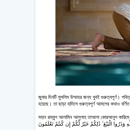
জুমার দিনটি মুসলিম উম্মাহর জন্য খুবই গুরুত্বপূর্ণ। প
হয়েছে। তা ছাড়া হাদিসে গুরুত্বপূর্ণ আমলের কথাও বর্ণ
মহান রাব্বুল আলামিন আল্লাহ তাআলা কোরআনুল কারিমে ইরশাদ করেন, ُوا إِذَا نُودِيَ لِلصَّلَاةِ مِن يَوْمِ
ِ وَذَرُوا الْبَيْعَ ۚ ذَٰلِكُمْ خَيْرٌ لَّكُمْ إِن كُنتُمْ تَعْلَمُونَ