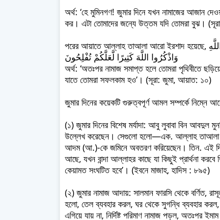
অর্থ: ‘হে মুমিনগণ! জুমার দিনে যখন নামাজের আজান দেও
কর। এটা তোমাদের জন্যে উত্তম যদি তোমরা বুঝ। (সূরা
পরের আয়াতে আল্লাহ তাআলা আরো ইরশাদ হয়েছে, فَإِذَا قُضِيَتِ الصَّلَاةُ فَانتَشِرُوا فِي الْأَرْضِ وَابْتَغُوا مِن فَضْلِ اللَّهِ
وَاذْكُرُوا اللَّهَ كَثِيرًا لَّعَلَّكُمْ تُفْلِحُونَ
অর্থ: ‘অতঃপর নামাজ সমাপ্ত হলে তোমরা পৃথিবীতে ছড়
যাতে তোমরা সফলকাম হও’। (সূরা: জুমা, আয়াত: ১০)
জুমার দিনের কয়েকটি গুরুত্বপূর্ণ আমল সম্পর্কে নিম্ন
(১) জুমার দিনের বিশেষ মর্যাদা: আবু লুবাবা বিন আবদুল মুনজ
উল্লেখ করেছেন। সেগুলো হলো—এক. আল্লাহ তাআলা এই
আদম (আ.)-কে জমিনে অবতরণ করিয়েছেন। তিন. এই দিন
আছে, যখন বান্দা আল্লাহর কাছে যা কিছুই প্রার্থনা করবে 
কেয়ামত সংঘটিত হবে’। (ইবনে মাজাহ, হাদিস : ৮৯৫)
(২) জুমার নামাজ আদায়: সালমান ফারসি থেকে বর্ণিত, রাসূ
হলো, তেল ব্যবহার করল, ঘর থেকে সুগন্ধি ব্যবহার করল
এগিয়ে যায় না, নির্দিষ্ট পরিমাণ নামাজ পড়ল, অতঃপর ইমাম