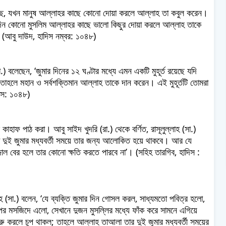
আছে, যখন মানুষ আল্লাহর কাছে কোনো দোয়া করলে আল্লাহ তা কবুল করেন।
ুমার দিন কোনো মুসলিম আল্লাহর কাছে ভালো কিছুর দোয়া করলে আল্লাহ তাকে
(আবু দাউদ, হাদিস নম্বর: ১০৪৮)
া.) বলেছেন, ‘জুমার দিনের ১২ ঘণ্টার মধ্যে এমন একটি মুহূর্ত রয়েছে যদি
 তাহলে মহান ও সর্বশক্তিমান আল্লাহ তাকে দান করেন। এই মুহূর্তটি তোমরা
িস: ১০৪৮)
াফ পাঠ করা। আবু সাইদ খুদরি (রা.) থেকে বর্ণিত, রাসূলুল্লাহ (সা.)
তা দুই জুমার মধ্যবর্তী সময়ে তার জন্য আলোকিত হয়ে থাকবে। আর যে
াল বের হলে তার কোনো ক্ষতি করতে পারবে না’। (সহিহ তারগিব, হাদিস :
লাহ (সা.) বলেন, ‘যে ব্যক্তি জুমার দিন গোসল করল, সাধ্যমতো পবিত্র হলো,
পর মসজিদে এলো, সেখানে দুজন মুসল্লির মধ্যে ফাঁক করে সামনে এগিয়ে
শুরু করলে চুপ থাকল; তাহলে আল্লাহ তাআলা তার দুই জুমার মধ্যবর্তী সময়ের