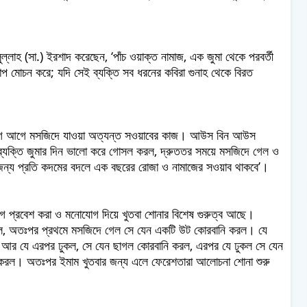
ূলুল্লাহ (সা.) ইরশাদ করেছেন, ‘পাঁচ ওয়াক্ত নামাজ, এক জুমা থেকে পরবর্তী
পাপ মোচন করে; যদি সেই ব্যক্তি সব ধরনের কবিরা গুনাহ থেকে বিরত
 আগে আগে মসজিদে যাওয়া অত্যন্ত সওয়াবের কাজ। আউস বিন আউস
 ‘যে ব্যক্তি জুমার দিন ভালো করে গোসল করল, দ্রুততর সময়ে মসজিদে গেল ও
 জন্য প্রতি কদমের বদলে এক বছরের রোজা ও নামাজের সওয়াব থাকবে’।
গে প্রবেশ করা ও মনোযোগ দিয়ে খুতবা শোনার বিশেষ গুরুত্ব আছে।
ল করল, অতঃপর প্রথমে মসজিদে গেল সে যেন একটি উট কোরবানি করল। যে
আর যে এরপর ঢুকল, সে যেন ছাগল কোরবানি করল, এরপর যে ঢুকল সে যেন
 করল। অতঃপর ইমাম খুতবার জন্য এলে ফেরেশতারা আলোচনা শোনা শুরু