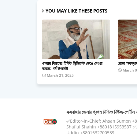
YOU MAY LIKE THESE POSTS
ওমরায় বিমানের টিকিট সিন্ডিকেট ভেঙে দেওয়া
রোজা অবস্থায়
হয়েছে: ধর্ম উপদেষ্টা
March 0
March 21, 2025
কক্সবাজার জেলার প্রথম ভিডিও নিউজ-পোর্টাল ক
✅Editor-in-Chief: Ahsan Sumon +
Shafiul Shahin +8801815953537 ✅A
Uddin +8801632700539