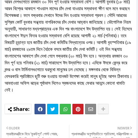
আরব দেশগুলোতে রমজান ৩০ দিন পূর্ণ হওয়ার সম্ভাবনা বেশি। আগামী বুধবার (১৮ মার্চ)
আরব বিশ্বের আকাশে শাওয়াল মাসের চাঁদ দেখা যাওয়ার সম্ভাবনা ক্ষীণ বলে মনে করছেন
বিশেষজ্ঞরা। ফলে শুক্রবার সেখানে ঈদের দিন হওয়ার সম্ভাবনা প্রবল। সৌদি আরবের
সুপ্রিম কোর্ট বুধবার সন্ধ্যায় নাগরিকদের চাঁদ দেখার আহ্বান জানিয়েছে। ভৌগোলিক নিয়ম
অনুযায়ী, সাধারণত মধ্যপ্রাচ্যের এক দিন পর বাংলাদেশে ঈদ উদ্‌যাপিত হয়। সেই হিসেবে
বাংলাদেশে ঈদুল ফিতর হওয়ার সম্ভাবনা বেশি রয়েছে আগামী ২১ মার্চ (শনিবার)। তবে
বিষয়টি চূড়ান্ত হবে জাতীয় চাঁদ দেখা কমিটির সিদ্ধান্তের ওপর। আগামী বৃহস্পতিবার (১৯
মার্চ) রমজানের ২৯তম দিনে বৈঠকে বসবে জাতীয় চাঁদ দেখা কমিটি। ওই দিন সন্ধ্যায়
বাংলাদেশের আকাশে চাঁদ দেখা গেলে শুক্রবার (২০ মার্চ) ঈদ হবে। অন্যথায় রমজান ৩০
দিন পূর্ণ হয়ে শনিবার (২১ মার্চ) সারাদেশে ঈদ উদ্‌যাপিত হবে। এদিকে ঈদকে কেন্দ্র করে
বন্দর ও বাস টার্মিনালগুলোতে ঘরমুখো মানুষের ঢল নেমেছে। মঙ্গলবার থেকে বিভিন্ন
বেসরকারি প্রতিষ্ঠানে ছুটি শুরু হওয়ায় যানজট উপেক্ষা করেই মানুষ ছুটছে আপন ঠিকানায়।
আবহাওয়া অফিস ঝড়ের পূর্বাভাস দিলেও স্বজনদের কাছে ফেরার আনন্দে কোনো খামতি
নেই।
OLDER
NEWER
স্বরাষ্ট্রমন্ত্রীকে নিয়ে ‘কুরুচিপূর্ণ’ পোস্ট শেয়ার,
প্রধানমন্ত্রীর অনুপস্থিতিতে প্রতিরক্ষা, মন্ত্রিপরিষদ ও