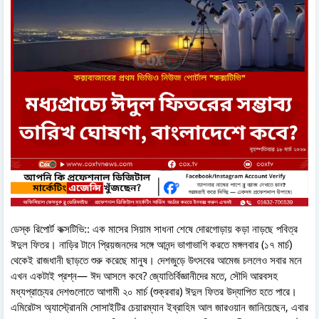
ডেস্ক রিপোর্ট কক্সটিভি:: এক মাসের সিয়াম সাধনা শেষে দোরগোড়ায় কড়া নাড়ছে পবিত্র
ঈদুল ফিতর। নাড়ির টানে প্রিয়জনদের সঙ্গে আনন্দ ভাগাভাগি করতে মঙ্গলবার (১৭ মার্চ)
থেকেই রাজধানী ছাড়তে শুরু করেছে মানুষ। দেশজুড়ে উৎসবের আমেজ চললেও সবার মনে
এখন একটাই প্রশ্ন— ঈদ আসলে কবে? জ্যোতির্বিজ্ঞানীদের মতে, সৌদি আরবসহ
মধ্যপ্রাচ্যের দেশগুলোতে আগামী ২০ মার্চ (শুক্রবার) ঈদুল ফিতর উদ্‌যাপিত হতে পারে।
এমিরেটস অ্যাস্ট্রোনমি সোসাইটির চেয়ারম্যান ইব্রাহিম আল জারওয়ান জানিয়েছেন, এবার