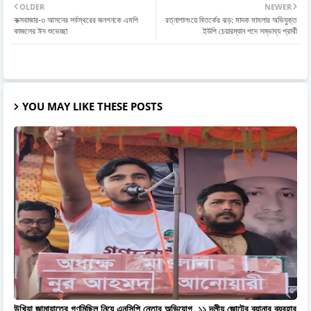
OLDER
NEWER
কক্সবাজার-৩ আসনের সর্বস্থরের জনগনকে এমপি
রত্নাপালংয়ে বিতর্কের ঝড়: মাদক মামলার অভিযুক্ত
কাজলের ঈদ শুভেচ্ছা
ইউপি চেয়ারম্যান পদে সম্ভাব্য প্রার্থী
YOU MAY LIKE THESE POSTS
উখিয়া জামায়াতের গণমিছিল নিয়ে এনসিপি নেতার অভিযোগ, ১১ দলীয় জোটের ব্যানার ব্যবহার