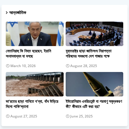
আন্তর্জাতিক
নেতানিয়াহু কি নিহত হয়েছেন, ইরানি
যুক্তরাষ্ট্র ছাড়া জাতিসংঘ নিরাপত্তা
সংবাদমাধ্যম যা বলছে
পরিষদের সবগুলো দেশ গাজার পক্ষে
March 10, 2026
August 28, 2025
ভা’রতের ছাড়া পানিতে ব’ন্যা, বাঁধ উড়িয়ে
ইউরোনিয়াম এনরিচমেন্ট বা পরমাণু সমৃদ্ধকরণ
দিলো পাকি’স্তান!
কী? কীভাবে এটি করা হয়?
August 27, 2025
June 25, 2025