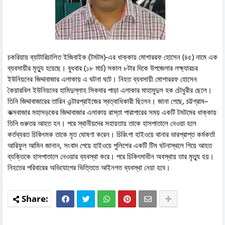
চকরিয়ায় ব্যাটারিচালিত ইজিবাইক (টমটম)-এর ধাক্কায় মোশাররফ হোসেন (৪৫) নামে এক
ব্যবসায়ীর মৃত্যু হয়েছে। বুধবার (১৮ মার্চ) সকাল ৮টার দিকে উপজেলার লক্ষ্যারচর
ইউনিয়নের জিদ্দাবাজার এলাকায় এ ঘটনা ঘটে। নিহত ব্যবসায়ী মোশাররফ হোসেন
কৈয়ারবিল ইউনিয়নের হামিদুল্লাহ সিকদার পাড়া এলাকার মাহামুদুল হক চৌধুরীর ছেলে।
তিনি জিদ্দাবাজারের তারিন এন্টারপ্রাইজের স্বত্বাধিকারী ছিলেন। জানা গেছে, চট্টগ্রাম–
কক্সবাজার মহাসড়কের জিদ্দাবাজার এলাকায় রাস্তা পারাপারের সময় একটি টমটমের ধাক্কায়
তিনি গুরুতর আহত হন। পরে স্থানীয়দের সহায়তায় তাকে হাসপাতালে নেওয়া হলে
কর্তব্যরত চিকিৎসক তাকে মৃত ঘোষণা করেন। চিরিংগা হাইওয়ে থানার ভারপ্রাপ্ত কর্মকর্তা
আরিফুল আমিন জানান, সংবাদ পেয়ে হাইওয়ে পুলিশের একটি টিম ঘটনাস্থলে গিয়ে আহত
ব্যক্তিকে হাসপাতালে নেওয়ার ব্যবস্থা করে। পরে চিকিৎসাধীন অবস্থায় তার মৃত্যু হয়।
নিহতের পরিবারের অভিযোগের ভিত্তিতে আইনগত ব্যবস্থা নেয়া হবে।