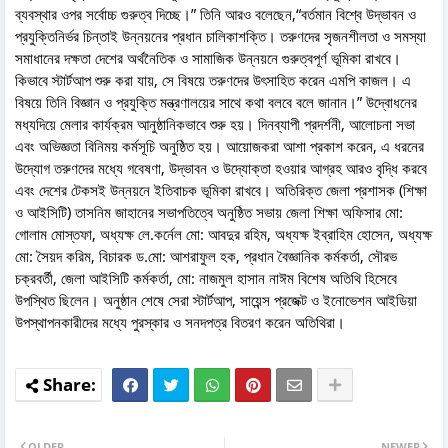
ব্যবস্থার ওপর সর্বোচ্চ গুরুত্ব দিচ্ছে।” তিনি আরও বলেছেন,“বর্তমান বিশ্বে উদ্ভাবন ও
প্রযুক্তিনির্ভর চিন্তাই উন্নয়নের প্রধান চালিকাশক্তি। তরুণদের সৃজনশীলতা ও সমস্যা
সমাধানের দক্ষতা দেশের অর্থনৈতিক ও সামাজিক উন্নয়নে গুরুত্বপূর্ণ ভূমিকা রাখবে।
কিভাবে স্টার্টআপ শুরু করা যায়, সে বিষয়ে তরুণদের উৎসাহিত করেন এমপি কাজল। এ
বিষয়ে তিনি বিজ্ঞান ও প্রযুক্তি মন্ত্রণালয়ের সাথে কথা বলবে বলে জানান।” উদ্বোধনের
মধ্যদিয়ে মেলার কার্যক্রম আনুষ্ঠানিকভাবে শুরু হয়। দিনব্যাপী প্রদর্শনী, আলোচনা সভা
এবং অভিজ্ঞতা বিনিময় কর্মসূচি অনুষ্ঠিত হয়। আয়োজকরা আশা প্রকাশ করেন, এ ধরনের
উদ্যোগ তরুণদের মধ্যে গবেষণা, উদ্ভাবন ও উদ্যোক্তা হওয়ার আগ্রহ আরও বৃদ্ধি করবে
এবং দেশের টেকসই উন্নয়নে ইতিবাচক ভূমিকা রাখবে। অতিরিক্ত জেলা প্রশাসক (শিক্ষা
ও আইসিটি) তাসনিম জাহানের সভাপতিত্বে অনুষ্ঠিত সভায় জেলা শিক্ষা অফিসার মো:
গোলাম মোস্তফা, অধ্যক্ষ লে.কর্নেল মো: আবদুর রহিম, অধ্যক্ষ ইব্রাহিম হোসেন, অধ্যক্ষ
মো: সৈয়দ করিম, বিচারক ড.মো: আশরাফুল হক, প্রধান বৈজ্ঞানিক কর্মকর্তা, সৌরভ
চক্রবর্তী, জেলা আইসিটি কর্মকর্তা, মো: নাজমুল হাসান নাঈম বিশেষ অতিথি হিসেবে
উপস্থিত ছিলেন। অনুষ্ঠান শেষে সেরা স্টার্টআপ, সায়েন্স প্রজেক্ট ও ইনোভেশন আইডিয়া
উপস্থাপনকারীদের মধ্যে পুরস্কার ও সনদপত্র বিতরণ করেন অতিথিরা।
OLDER
NEWER