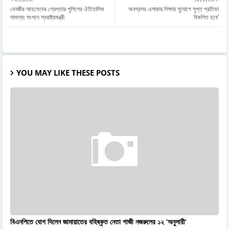
বেনজীর আহমেদের গ্রেপ্তার পুলিশের ঐতিহাসিক
অনগ্রসর এলাকায় শিক্ষার সুযোগে সুপ্ত প্রতিভা
সাফল্য: সংসদে স্বরাষ্ট্রমন্ত্রী
বিকশিত হবে’
YOU MAY LIKE THESE POSTS
বিএনপিতে যোগ দিলেন জামায়াতের বহিষ্কৃত নেতা গাজী নজরুলের ১২ ‘অনুসারী’