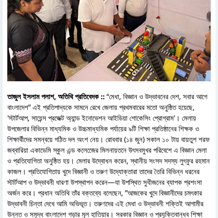
তাজুল ইসলাম পলাশ, অতিথি প্রতিবেদক ::
“মেধা, বিজ্ঞান ও উদ্ভাবনের দেশ, সবার আগে
বাংলাদেশ” এই প্রতিপাদ্যকে সামনে রেখে জেলায় প্রথমবারের মতো অনুষ্ঠিত হয়েছে,
'স্টার্টআপ, সায়েন্স প্রজেক্ট অ্যান্ড ইনোভেশন আইডিয়া শোকেসিং প্রোগ্রাম'। মেলায়
উপজেলার বিভিন্ন মাধ্যমিক ও উচ্চমাধ্যমিক পর্যায়ের ৯টি শিক্ষা প্রতিষ্ঠানের শিক্ষক ও
শিক্ষার্থীদের সমন্বয়ে গঠিত দল অংশ নেয়। রোববার (১৪ জুন) সকাল ১০ টায় বায়তুশ শরফ
জব্বারিয়া একাডেমি স্কুল এন্ড কলেজেের মিলনায়তনে উৎসবমুখর পরিবেশে এ বিজ্ঞান মেলা
ও প্রতিযোগিতা অনুষ্ঠিত হয়। মেলার উদ্বোধন করেন, স্থানীয় সংসদ সদস্য লুৎফুর রহমান
কাজল। প্রতিযোগিতায় খুদে বিজ্ঞানী ও তরুণ উদ্যোক্তারা তাদের তৈরি বিভিন্ন ধরনের
স্টার্টআপ ও উদ্ভাবনী ধারণা উপস্থাপন করেন—যা উপস্থিত সুধীজনের ব্যাপক প্রশংসা
অর্জন করে। প্রধান অতিথি তাঁর বক্তব্যে বলেছেন, ”আজকের খুদে বিজ্ঞানীদের চমৎকার
উদ্ভাবনী চিন্তা দেখে আমি অভিভূত। তরুণদের এই মেধা ও উদ্ভাবনী শক্তিই আগামীর
উন্নত ও সমৃদ্ধ বাংলাদেশ গড়ার মূল হাতিয়ার। সরকার বিজ্ঞান ও প্রযুক্তিবান্ধব শিক্ষা