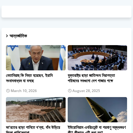
আন্তর্জাতিক
নেতানিয়াহু কি নিহত হয়েছেন, ইরানি
যুক্তরাষ্ট্র ছাড়া জাতিসংঘ নিরাপত্তা
সংবাদমাধ্যম যা বলছে
পরিষদের সবগুলো দেশ গাজার পক্ষে
March 10, 2026
August 28, 2025
ভা’রতের ছাড়া পানিতে ব’ন্যা, বাঁধ উড়িয়ে
ইউরোনিয়াম এনরিচমেন্ট বা পরমাণু সমৃদ্ধকরণ
দিলো পাকি’স্তান!
কী? কীভাবে এটি করা হয়?