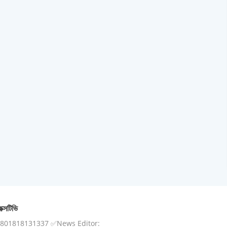
ক্সটিভি
8801818131337 ✅News Editor: