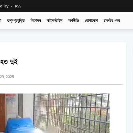
olicy
RSS
া
তথ্যপ্রযুক্তি
বিনোদন
লাইফস্টাইল
অর্থনীতি
যোগাযোগ
চাকরির খবর
আহত দুই
29, 2025