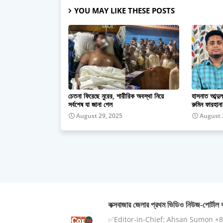
YOU MAY LIKE THESE POSTS
চেতনা ফিরেছে নুরের, শারীরিক অবস্থা নিয়ে
হাসনাত আব্দুল
সর্বশেষ যা জানা গেল
রুমিন ফারহানা
August 29, 2025
August 
কক্সবাজার জেলার প্রথম ভিডিও নিউজ-পোর্টাল ক
✅Editor-in-Chief: Ahsan Sumon +