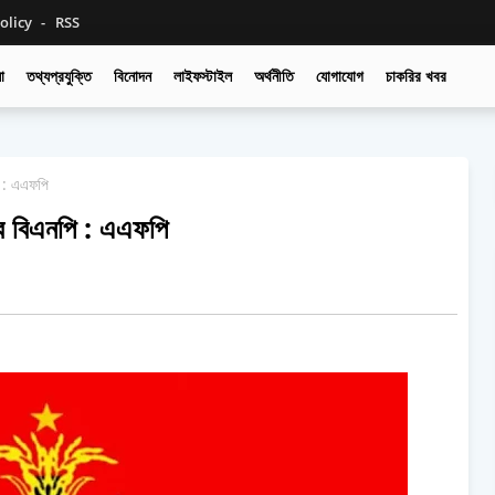
olicy
RSS
া
তথ্যপ্রযুক্তি
বিনোদন
লাইফস্টাইল
অর্থনীতি
যোগাযোগ
চাকরির খবর
ি : এএফপি
বে বিএনপি : এএফপি