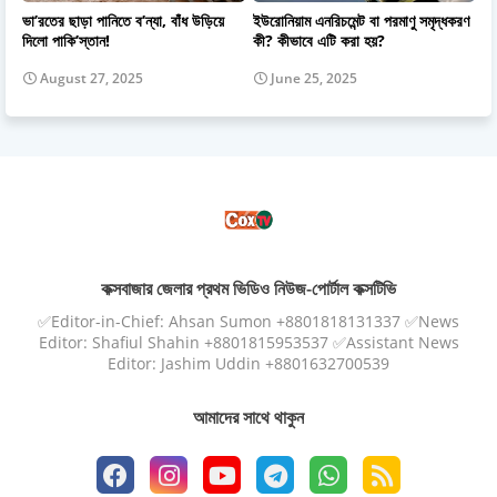
ভা’রতের ছাড়া পানিতে ব’ন্যা, বাঁধ উড়িয়ে
ইউরোনিয়াম এনরিচমেন্ট বা পরমাণু সমৃদ্ধকরণ
দিলো পাকি’স্তান!
কী? কীভাবে এটি করা হয়?
August 27, 2025
June 25, 2025
কক্সবাজার জেলার প্রথম ভিডিও নিউজ-পোর্টাল কক্সটিভি
✅Editor-in-Chief: Ahsan Sumon +8801818131337 ✅News
Editor: Shafiul Shahin +8801815953537 ✅Assistant News
Editor: Jashim Uddin +8801632700539
আমাদের সাথে থাকুন