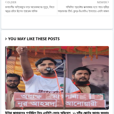
OLDER
NEWER
কলাতলীর অগ্নিকান্ডে দগ্ধ আরেকজনের মৃত্যু, নিহত
সম্মিলিত প্রচেষ্টায় কক্সবাজার হতে পারে ক্রীড়া
আব্দুর রহিম ছিলেন গ্যারেজ মালিক
সম্ভাবনার তীর্থ কেন্দ্র-বিএসপিএ ইফতারে এমপি কাজল
YOU MAY LIKE THESE POSTS
উখিয়া জামায়াতের গণমিছিল নিয়ে এনসিপি নেতার অভিযোগ, ১১ দলীয় জোটের ব্যানার ব্যবহার