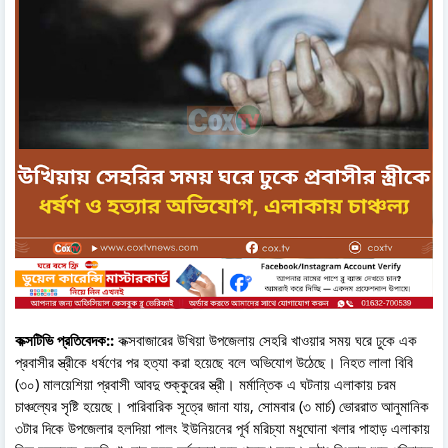
কক্সটিভি প্রতিবেদক::
কক্সবাজারের উখিয়া উপজেলায় সেহরি খাওয়ার সময় ঘরে ঢুকে এক
প্রবাসীর স্ত্রীকে ধর্ষণের পর হত্যা করা হয়েছে বলে অভিযোগ উঠেছে। নিহত লালা বিবি
(৩০) মালয়েশিয়া প্রবাসী আবদু শুক্কুরের স্ত্রী। মর্মান্তিক এ ঘটনায় এলাকায় চরম
চাঞ্চল্যের সৃষ্টি হয়েছে। পারিবারিক সূত্রে জানা যায়, সোমবার (৩ মার্চ) ভোররাত আনুমানিক
৩টার দিকে উপজেলার হলদিয়া পালং ইউনিয়নের পূর্ব মরিচ্যা মধুঘোনা খলার পাহাড় এলাকায়