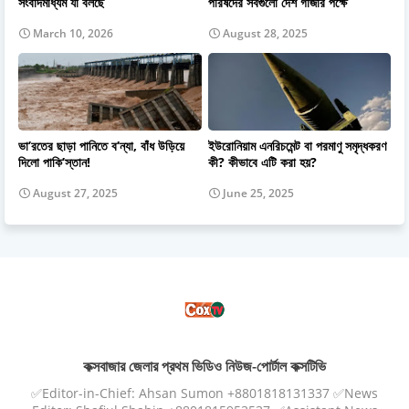
সংবাদমাধ্যম যা বলছে
পরিষদের সবগুলো দেশ গাজার পক্ষে
March 10, 2026
August 28, 2025
ভা’রতের ছাড়া পানিতে ব’ন্যা, বাঁধ উড়িয়ে
ইউরোনিয়াম এনরিচমেন্ট বা পরমাণু সমৃদ্ধকরণ
দিলো পাকি’স্তান!
কী? কীভাবে এটি করা হয়?
August 27, 2025
June 25, 2025
কক্সবাজার জেলার প্রথম ভিডিও নিউজ-পোর্টাল কক্সটিভি
✅Editor-in-Chief: Ahsan Sumon +8801818131337 ✅News