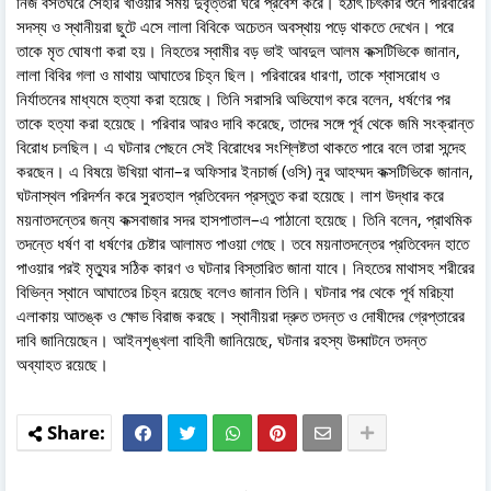
নিজ বসতঘরে সেহরি খাওয়ার সময় দুর্বৃত্তরা ঘরে প্রবেশ করে। হঠাৎ চিৎকার শুনে পরিবারের
সদস্য ও স্থানীয়রা ছুটে এসে লালা বিবিকে অচেতন অবস্থায় পড়ে থাকতে দেখেন। পরে
তাকে মৃত ঘোষণা করা হয়। নিহতের স্বামীর বড় ভাই আবদুল আলম কক্সটিভিকে জানান,
লালা বিবির গলা ও মাথায় আঘাতের চিহ্ন ছিল। পরিবারের ধারণা, তাকে শ্বাসরোধ ও
নির্যাতনের মাধ্যমে হত্যা করা হয়েছে। তিনি সরাসরি অভিযোগ করে বলেন, ধর্ষণের পর
তাকে হত্যা করা হয়েছে। পরিবার আরও দাবি করেছে, তাদের সঙ্গে পূর্ব থেকে জমি সংক্রান্ত
বিরোধ চলছিল। এ ঘটনার পেছনে সেই বিরোধের সংশ্লিষ্টতা থাকতে পারে বলে তারা সন্দেহ
করছেন। এ বিষয়ে উখিয়া থানা–র অফিসার ইনচার্জ (ওসি) নুর আহম্মদ কক্সটিভিকে জানান,
ঘটনাস্থল পরিদর্শন করে সুরতহাল প্রতিবেদন প্রস্তুত করা হয়েছে। লাশ উদ্ধার করে
ময়নাতদন্তের জন্য কক্সবাজার সদর হাসপাতাল–এ পাঠানো হয়েছে। তিনি বলেন, প্রাথমিক
তদন্তে ধর্ষণ বা ধর্ষণের চেষ্টার আলামত পাওয়া গেছে। তবে ময়নাতদন্তের প্রতিবেদন হাতে
পাওয়ার পরই মৃত্যুর সঠিক কারণ ও ঘটনার বিস্তারিত জানা যাবে। নিহতের মাথাসহ শরীরের
বিভিন্ন স্থানে আঘাতের চিহ্ন রয়েছে বলেও জানান তিনি। ঘটনার পর থেকে পূর্ব মরিচ্যা
এলাকায় আতঙ্ক ও ক্ষোভ বিরাজ করছে। স্থানীয়রা দ্রুত তদন্ত ও দোষীদের গ্রেপ্তারের
দাবি জানিয়েছেন। আইনশৃঙ্খলা বাহিনী জানিয়েছে, ঘটনার রহস্য উদ্ঘাটনে তদন্ত
অব্যাহত রয়েছে।