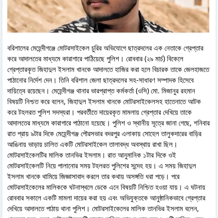
বরিশালের মেহেন্দীগঞ্জে মোটরসাইকেল চুরির অভিযোগে ছাত্রদলের এক নেতাকে গ্রেপ্তার
করে আদালতের মাধ্যমে কারাগারে পাঠিয়েছে পুলিশ। রোববার (২৯ মার্চ) বিকেলে
গ্রেপ্তারকৃত জিহাদুল ইসলাম খানকে আদালতে হাজির করা হলে বিচারক তাকে জেলহাজতে
পাঠানোর নির্দেশ দেন। তিনি বরিশাল জেলা ছাত্রদলের সহ-সাধারণ সম্পাদক হিসেবে
দায়িত্বে রয়েছেন। মেহেন্দীগঞ্জ থানার ভারপ্রাপ্ত কর্মকর্তা (ওসি) মো. মিজানুর রহমান
বিষয়টি নিশ্চত করে বলেন, জিহাদুল ইসলাম খানকে মোটরসাইকেলসহ হাতেনাতে আটক
করে টহলরত পুলিশ সদস্যরা। পরবর্তীতে দায়েরকৃত মামলায় গ্রেপ্তার দেখিয়ে তাকে
আদালতের মাধ্যমে কারাগারে পাঠানো হয়েছে। পুলিশ ও স্থানীয় সূত্রে জানা গেছে, শনিবার
রাত প্রায় ৯টার দিকে মেহেন্দীগঞ্জ পৌরসভার বদরপুর এলাকায় সোহেল তালুকদারের বাড়ির
আঙিনায় ভাড়ায় চালিত একটি মোটরসাইকেল তালাবদ্ধ অবস্থায় রাখা ছিল।
মোটরসাইকেলটির মালিক তানভির ইসলাম। রাত আনুমানিক ১টার দিকে ওই
মোটরসাইকেলটি নিয়ে পালানোর সময় টহলরত পুলিশের সন্দেহ হয়। এ সময় জিহাদুল
ইসলাম খানকে থামিয়ে জিজ্ঞাসাবাদ করলে তার কথায় অসঙ্গতি ধরা পড়ে। পরে
মোটরসাইকেলের মালিককে ঘটনাস্থলে ডেকে এনে বিষয়টি নিশ্চিত হওয়া যায়। এ ঘটনায়
রোববার সকালে একটি মামলা দায়ের করা হয় এবং অভিযুক্তকে আনুষ্ঠানিকভাবে গ্রেপ্তার
দেখিয়ে আদালতে পাঠায় থানা পুলিশ। মোটরসাইকেলের মালিক তানভির ইসলাম বলেন,