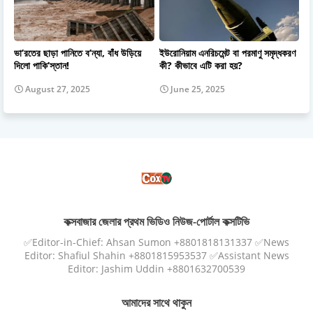
ভা’রতের ছাড়া পানিতে ব’ন্যা, বাঁধ উড়িয়ে
ইউরোনিয়াম এনরিচমেন্ট বা পরমাণু সমৃদ্ধকরণ
দিলো পাকি’স্তান!
কী? কীভাবে এটি করা হয়?
August 27, 2025
June 25, 2025
কক্সবাজার জেলার প্রথম ভিডিও নিউজ-পোর্টাল কক্সটিভি
✅Editor-in-Chief: Ahsan Sumon +8801818131337 ✅News
Editor: Shafiul Shahin +8801815953537 ✅Assistant News
Editor: Jashim Uddin +8801632700539
আমাদের সাথে থাকুন