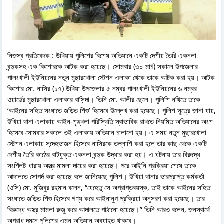
নিজস্ব প্রতিবেদক : উখিয়ায় পুলিশের বিশেষ অভিযানে একটি দেশীয় তৈরি একনলা
বন্দুকসহ এক কিশোরকে আটক করা হয়েছে। সোমবার (৩০ মার্চ) সকালে উপজেলার
পালংখালী ইউনিয়নের নতুন মুছারখোলা স্টেশন এলাকা থেকে তাকে আটক করা হয়। আটক
কিশোর মো. নাসির (১৭) উখিয়া উপজেলার ৫ নম্বর পালংখালী ইউনিয়নের ৬ নম্বর
ওয়ার্ডের মুছারখোলা এলাকার বাসিন্দা। তিনি মো. আলীর ছেলে। পুলিশি নথিতে তাকে
‘আইনের সহিত সংঘাতে জড়িত শিশু’ হিসেবে উল্লেখ করা হয়েছে। পুলিশ সূত্রে জানা যায়,
উখিয়া থানা এলাকায় আইন-শৃঙ্খলা পরিস্থিতি স্বাভাবিক রাখতে নিয়মিত অভিযানের অংশ
হিসেবে সোমবার সকালে ওই এলাকায় অভিযান চালানো হয়। এ সময় নতুন মুছারখোলা
স্টেশন এলাকায় সন্দেহভাজন হিসেবে নাসিরকে তল্লাশি করা হলে তার কাছ থেকে একটি
দেশীয় তৈরি কাঠের বাটযুক্ত একনলা বন্দুক উদ্ধার করা হয়। এ ঘটনায় তার বিরুদ্ধে
সংশ্লিষ্ট ধারায় অস্ত্র মামলা দায়ের করা হয়েছে। পরে আইনি প্রক্রিয়া শেষে তাকে
আদালতে সোপর্দ করা হয়েছে বলে জানিয়েছে পুলিশ। উখিয়া থানার ভারপ্রাপ্ত কর্মকর্তা
(ওসি) মো. মুজিবুর রহমান বলেন, “যেহেতু সে অপ্রাপ্তবয়স্ক, তাই তাকে আইনের সহিত
সংঘাতে জড়িত শিশু হিসেবে গণ্য করে আইনানুগ প্রক্রিয়া অনুসরণ করা হয়েছে। তার
বিরুদ্ধে অস্ত্র মামলা রুজু করে আদালতে পাঠানো হয়েছে।” তিনি আরও বলেন, জনস্বার্থে
অপরাধ দমনে পুলিশের এমন অভিযান অব্যাহত থাকবে।