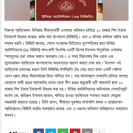
নিজস্ব প্রতিবেদক: উখিয়ায় সীমান্তবর্তী এলাকায় অভিযান চালিয়ে ২০ হাজার পিস ইয়াবা
ট্যাবলেট উদ্ধার করেছে বর্ডার গার্ড বাংলাদেশ (বিজিবি)। তবে এ ঘটনায় কাউকে আটক করা
সম্ভব হয়নি। বিজিবি জানায়, গোপন সংবাদের ভিত্তিতে বৃহস্পতিবার রাতে উখিয়া
ব্যাটালিয়নের (৬৪ বিজিবি) পালংখালী বিওপির একটি বিশেষ টহলদল উলুবনিয়া এলাকার
‘সামসুলের ঘের’ নামক স্থানে অবস্থান নেয়। এ সময় মিয়ানমার দিক থেকে এক
সন্দেহভাজন ব্যক্তিকে বাংলাদেশের অভ্যন্তরে প্রবেশ করতে দেখা যায়। টহলদল ওই
ব্যক্তিকে চ্যালেঞ্জ করলে তিনি বিজিবির উপস্থিতি টের পেয়ে হাতে থাকা একটি পোটলা
ফেলে দ্রুত দৌড়ে মিয়ানমারের দিকে পালিয়ে যান। পরে ঘটনাস্থলে তল্লাশি চালিয়ে কাপড়ে
মোড়ানো খাকী রঙের প্যাকেটের ভেতর থেকে নীল রঙের বায়ুরোধী দুটি প্যাকেটে রাখা ২০
হাজার পিস ইয়াবা ট্যাবলেট উদ্ধার করা হয়। উখিয়া ব্যাটালিয়নের অধিনায়ক লেফটেন্যান্ট
কর্নেল মো. জহিরুল ইসলাম জানান, পালিয়ে যাওয়া ব্যক্তিকে শনাক্ত করতে গোয়েন্দা
নজরদারি বাড়ানো হয়েছে। তিনি বলেন, সীমান্ত সুরক্ষার পাশাপাশি মাদক ও চোরাচালান
প্রতিরোধেও বিজিবি কঠোর অবস্থানে রয়েছে এবং এ ধরনের অভিযান ভবিষ্যতেও অব্যাহত
থাকবে।