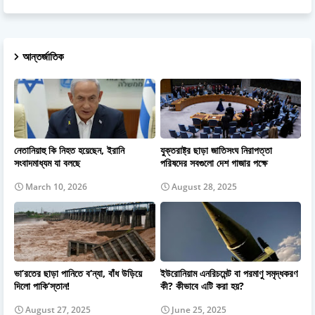
আন্তর্জাতিক
নেতানিয়াহু কি নিহত হয়েছেন, ইরানি
যুক্তরাষ্ট্র ছাড়া জাতিসংঘ নিরাপত্তা
সংবাদমাধ্যম যা বলছে
পরিষদের সবগুলো দেশ গাজার পক্ষে
March 10, 2026
August 28, 2025
ভা’রতের ছাড়া পানিতে ব’ন্যা, বাঁধ উড়িয়ে
ইউরোনিয়াম এনরিচমেন্ট বা পরমাণু সমৃদ্ধকরণ
দিলো পাকি’স্তান!
কী? কীভাবে এটি করা হয়?
August 27, 2025
June 25, 2025