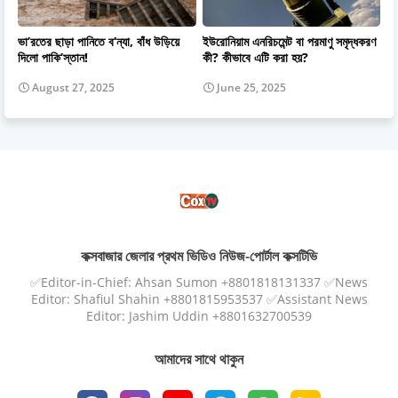
ভা’রতের ছাড়া পানিতে ব’ন্যা, বাঁধ উড়িয়ে
ইউরোনিয়াম এনরিচমেন্ট বা পরমাণু সমৃদ্ধকরণ
দিলো পাকি’স্তান!
কী? কীভাবে এটি করা হয়?
August 27, 2025
June 25, 2025
কক্সবাজার জেলার প্রথম ভিডিও নিউজ-পোর্টাল কক্সটিভি
✅Editor-in-Chief: Ahsan Sumon +8801818131337 ✅News
Editor: Shafiul Shahin +8801815953537 ✅Assistant News
Editor: Jashim Uddin +8801632700539
আমাদের সাথে থাকুন