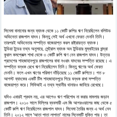
সিনেমা বানানোর জন্য ব্যাংক থেকে ১১ কোটি রুপির ঋণ নিয়েছিলেন বলিউড
অভিনেতা রাজপাল যাদব। কিন্তু সেই অর্থ এখনো ফেরত দেননি তিনি।
তারপরই অভিনেতার সম্পত্তি বাজেয়াপ্ত করল রাষ্ট্রায়ত্ত ব্যাংক।
ইন্ডিয়া টুডের তথ্য অনুসারে, সেন্ট্রাল ব্যাংক অব ইন্ডিয়ার মুম্বাইয়ের বান্দ্রা
কুরাল কমপ্লেক্স শাখা থেকে ৩ কোটি রুপি ঋণ নেন রাজপাল যাদব। উত্তর
প্রদেশের শাহজাহানপুরে রাজপালের বাবা নওরাং যাদবের সম্পত্তি রয়েছে। এ
সম্পত্তি বন্ধক রেখে ঋণ নিয়েছিলেন তিনি। কিন্তু ঋণের অর্থ ফেরত
দেননি। ফলে এখন ঋণের পরিমাণ দাঁড়িয়েছে ১১ কোটি রুপিতে। গত ৮
আগস্ট ব্যাংকের একটি টিম শাহজাহানপুরে গিয়ে বন্ধক রাখা সম্পত্তি
বাজেয়াপ্ত করে। সিবিআই এ তথ্য স্থানীয় থানায়ও জানিয়ে রেখেছে।
যদিও এবারই প্রথম নয়, এর আগেও ঋণ পরিশোধ না করায় মামলায় জড়ান
রাজপাল। ২০১০ সালে দিল্লির ব্যবসায়ী এম জি আগরওয়ালের কাছ থেকে ৫
কোটি রুপি ঋণ নিয়েছিলেন রাজপাল যাদব। সিনেমা তৈরির জন্য এ অর্থ নেন
তিনি। ২০১২ সালে ‘আতা পাতা লাপাতা’ নামের সিনেমাটি মুক্তি পায়। তা