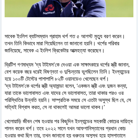
সাবেক ইংলিশ ব্যাটসম্যান গ্রাহাম থর্প গত ৫ আগস্ট মৃত্যু বরণ করেন।
তখন তিনি কিভাবে মারা গিয়েছিলেন তা জানানো হয়নি। থর্পের পরিবার
জানিয়েছে, সাবেক এ ইংলিশ ক্রিকেটার আত্মহত্যা করেছেন।
ব্রিটিশ গণমাধ্যম 'দ্য টাইমস'কে দেওয়া এক সাক্ষাৎকারে থর্পের স্ত্রী জানান,
বেশ কয়েক বছর ধরেই বিষণ্নতা ও দুশ্চিন্তায় ভুগছিলেন তিনি। ইংল্যান্ডের
হয়ে ১০০টি টেস্টের পাশাপাশি ৮২টি ওয়ানডেও খেলেছেন থর্প।
'দ্য টাইমস'কে থর্পের স্ত্রী অ্যামান্ডা বলেন, ‘একজন স্ত্রী এবং দুজন কন্যা,
যারা তাকে ভালোবাসত এবং যাদের সে ভালোবাসত, তারা থাকার পরও ওর
পরিস্থিতির উন্নতি হয়নি। সাম্প্রতিক সময়ে সে এতটা অসুস্থ ছিল যে, সে
সত্যিই বিশ্বাস করত, সে না থাকলেই আমরা ভালো থাকব।’
খেলোয়াড়ি জীবন শেষ হওয়ার পর কিছুদিন ইংল্যান্ডের সহকারী কোচের দায়িত্ব
পালন করেন থর্প। তবে ২০২২ সালে যখন আফগানিস্তানের প্রধান কোচ
হওয়ার কথা ছিল তার, তখন জানানো হয় গুরুতর অসুস্থ হয়ে হাসপাতালে