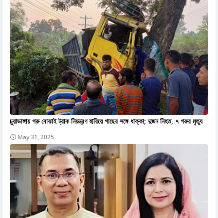
চুয়াডাঙ্গায় গরু বোঝাই ট্রাক নিয়ন্ত্রণ হারিয়ে গাছের সঙ্গে ধাক্কা; দুজন নিহত, ৭ গরুর মৃত্যু
May 31, 2025