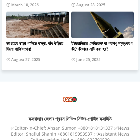
March 10, 2026
August 28, 2025
ভা’রতের ছাড়া পানিতে ব’ন্যা, বাঁধ উড়িয়ে
ইউরোনিয়াম এনরিচমেন্ট বা পরমাণু সমৃদ্ধকরণ
দিলো পাকি’স্তান!
কী? কীভাবে এটি করা হয়?
August 27, 2025
June 25, 2025
কক্সবাজার জেলার প্রথম ভিডিও নিউজ-পোর্টাল কক্সটিভি
✅Editor-in-Chief: Ahsan Sumon +8801818131337 ✅News
Editor: Shafiul Shahin +8801815953537 ✅Assistant News
Editor: Jashim Uddin +8801632700539