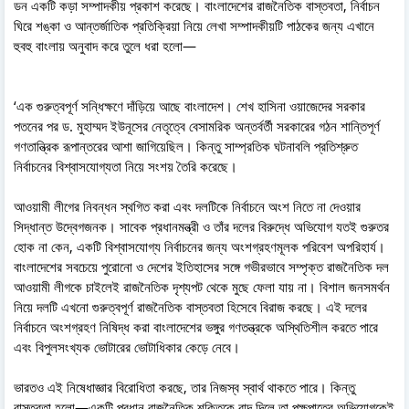
ডন একটি কড়া সম্পাদকীয় প্রকাশ করেছে। বাংলাদেশের রাজনৈতিক বাস্তবতা, নির্বাচন
ঘিরে শঙ্কা ও আন্তর্জাতিক প্রতিক্রিয়া নিয়ে লেখা সম্পাদকীয়টি পাঠকের জন্য এখানে
হুবহু বাংলায় অনুবাদ করে তুলে ধরা হলো—
‘এক গুরুত্বপূর্ণ সন্ধিক্ষণে দাঁড়িয়ে আছে বাংলাদেশ। শেখ হাসিনা ওয়াজেদের সরকার
পতনের পর ড. মুহাম্মদ ইউনূসের নেতৃত্বে বেসামরিক অন্তর্বর্তী সরকারের গঠন শান্তিপূর্ণ
গণতান্ত্রিক রূপান্তরের আশা জাগিয়েছিল। কিন্তু সাম্প্রতিক ঘটনাবলি প্রতিশ্রুত
নির্বাচনের বিশ্বাসযোগ্যতা নিয়ে সংশয় তৈরি করেছে।
আওয়ামী লীগের নিবন্ধন স্থগিত করা এবং দলটিকে নির্বাচনে অংশ নিতে না দেওয়ার
সিদ্ধান্ত উদ্বেগজনক। সাবেক প্রধানমন্ত্রী ও তাঁর দলের বিরুদ্ধে অভিযোগ যতই গুরুতর
হোক না কেন, একটি বিশ্বাসযোগ্য নির্বাচনের জন্য অংশগ্রহণমূলক পরিবেশ অপরিহার্য।
বাংলাদেশের সবচেয়ে পুরোনো ও দেশের ইতিহাসের সঙ্গে গভীরভাবে সম্পৃক্ত রাজনৈতিক দল
আওয়ামী লীগকে চাইলেই রাজনৈতিক দৃশ্যপট থেকে মুছে ফেলা যায় না। বিশাল জনসমর্থন
নিয়ে দলটি এখনো গুরুত্বপূর্ণ রাজনৈতিক বাস্তবতা হিসেবে বিরাজ করছে। এই দলের
নির্বাচনে অংশগ্রহণ নিষিদ্ধ করা বাংলাদেশের ভঙ্গুর গণতন্ত্রকে অস্থিতিশীল করতে পারে
এবং বিপুলসংখ্যক ভোটারের ভোটাধিকার কেড়ে নেবে।
ভারতও এই নিষেধাজ্ঞার বিরোধিতা করছে, তার নিজস্ব স্বার্থ থাকতে পারে। কিন্তু
বাস্তবতা হলো—একটি প্রধান রাজনৈতিক শক্তিকে বাদ দিলে তা পক্ষপাতের অভিযোগকেই