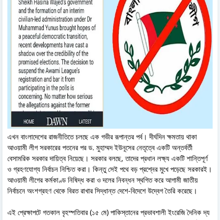
এখন বাংলাদেশের রাজনীতিতে চলছে এক গভীর রূপান্তর পর্ব। দীর্ঘদিন ক্ষমতায় থাকা
আওয়ামী লীগ সরকারের পতনের পর ড. মুহাম্মদ ইউনূসের নেতৃত্বে একটি অন্তর্বর্তী
বেসামরিক সরকার দায়িত্ব নিয়েছে। সরকার বলছে, তাদের প্রধান লক্ষ্য একটি শান্তিপূর্ণ
ও গ্রহণযোগ্য নির্বাচন নিশ্চিত করা। কিন্তু সেই পথে বড় প্রশ্নের মুখে পড়েছে সরকারই।
আওয়ামী লীগের কর্মকাণ্ড নিষিদ্ধ করা ও দলের নিবন্ধন স্থগিত করে আগামী জাতীয়
নির্বাচনে অংশগ্রহণ থেকে বিরত রাখার সিদ্ধান্ত দেশে-বিদেশে উদ্বেগ তৈরি করেছে।
এই প্রেক্ষাপটে গতকাল বৃহস্পতিবার (১৫ মে) পাকিস্তানের প্রভাবশালী ইংরেজি দৈনিক দ্য