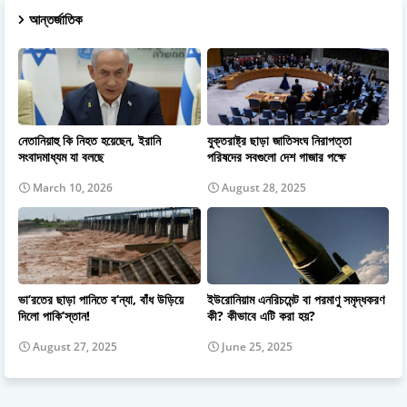
আন্তর্জাতিক
নেতানিয়াহু কি নিহত হয়েছেন, ইরানি
যুক্তরাষ্ট্র ছাড়া জাতিসংঘ নিরাপত্তা
সংবাদমাধ্যম যা বলছে
পরিষদের সবগুলো দেশ গাজার পক্ষে
March 10, 2026
August 28, 2025
ভা’রতের ছাড়া পানিতে ব’ন্যা, বাঁধ উড়িয়ে
ইউরোনিয়াম এনরিচমেন্ট বা পরমাণু সমৃদ্ধকরণ
দিলো পাকি’স্তান!
কী? কীভাবে এটি করা হয়?
August 27, 2025
June 25, 2025