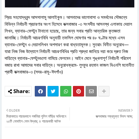
প্রিয় সহযোদ্ধবৃন্দ আসসালামু আলাইকুম। আপনাদের ভালোবাসা ও সমর্থনের সৌজন্যে
বিভিন্ন নির্বাচনী প্রচারণার অংশ হিসেবে কক্সবাজার -৩ সংসদীয় আসনস্থ এলাকায় দেয়াল
লিখন, ব্যানার–ফেস্টুন টানানো হয়েছে, তার জন্য সবার প্রতি আন্তরিক কৃতজ্ঞতা
জানাচ্ছি। নির্বাচনী আচরণবিধি অনুযায়ী তফসিল ঘোষণার পর ৪৮ ঘণ্টার মধ্যে এসব
ব্যানার–ফেস্টুন ও দেয়াললিখন অপসারণ করা বাধ্যতামূলক। সুতরাং বিনীত অনুরোধ—
যারা নিজ নিজ উদ্যোগে নির্বাচনী আচরণবিধির প্রতি শ্রদ্ধা জানিয়ে দয়া করে দ্রুত নিজ
দায়িত্বে ব্যানার–ফেস্টুনগুলো নামিয়ে ফেলবেন। আইন মেনে শৃঙ্খলাপূর্ণ নির্বাচনী পরিবেশ
বজায় রাখা আমাদের সবার দায়িত্ব। অনুরোধক্রমে- লুৎফুর রহমান কাজল বিএনপি মনোনীত
প্রার্থী কক্সবাজার–৩ (সদর–রামু–ঈদগাঁও)
OLDER
NEWER
মিয়ানমারে পাচারকালে গর্জনিয়া পুলিশ ফাঁড়ির অভিযানে
কক্সবাজার শক্রমুক্ত দিবস আজ;
২৫টি মোবাইল ফোন উদ্ধার; ৪ পাচারকারী আটক