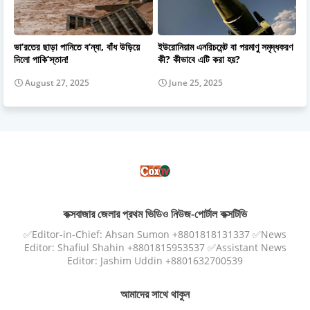
ভা’রতের ছাড়া পানিতে ব’ন্যা, বাঁধ উড়িয়ে
ইউরোনিয়াম এনরিচমেন্ট বা পরমাণু সমৃদ্ধকরণ
দিলো পাকি’স্তান!
কী? কীভাবে এটি করা হয়?
August 27, 2025
June 25, 2025
কক্সবাজার জেলার প্রথম ভিডিও নিউজ-পোর্টাল কক্সটিভি
✅Editor-in-Chief: Ahsan Sumon +8801818131337 ✅News
Editor: Shafiul Shahin +8801815953537 ✅Assistant News
Editor: Jashim Uddin +8801632700539
আমাদের সাথে থাকুন