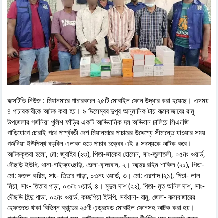
কক্সটিভি নিউজ : মিয়ানমারে পাচারকালে ২৫টি মোবাইল ফোন উদ্ধার করা হয়েছে। এসময়
৪ পাচারকারীকে আটক করা হয়। ৯ ডিসেম্বর দুপুর আনুমানিক টায় কক্সবাজারের রামু
উপজেলার গর্জনিয়া পুলিশ ফাঁড়ির একটি আভিযানিক দল অভিযান চালিয়ে সিএনজি
গাড়িযোগে চোরাই পথে পার্শ্ববর্তী দেশ মিয়ানমারে পাচারের উদ্দেশ্যে সীমান্তে যাওয়ার সময়
গর্জনিয়া ইউপিস্থ বড়বিল এলাকা হতে পাচার চক্রের এই ৪ সদস্যকে আটক করে।
আটককৃতরা হলো, মো: জুবাইর (২৩), পিতা-জাকের হোসেন, সাং-তুলাতলী, ০৫নং ওয়ার্ড,
দৌছড়ি ইউপি, থানা-নাইক্ষ্যংছড়ি, জেলা-বান্দরবান, ২। আব্দুর রহিম শাকিল (২১), পিতা-
মো: ফজল করিম, সাং- তিতার পাড়া, ০৩নং ওয়ার্ড, ৩। মো: এরশাদ (২১), পিতা- লাল
মিয়া, সাং- তিতার পাড়া, ০৩নং ওয়ার্ড, ৪। মৃদুল দাশ (২২), পিতা- মৃত অনিল দাশ, সাং-
দৌছড়ি হিন্দু পাড়া, ০২নং ওয়ার্ড, কচ্ছপিয়া ইউপি, সর্বথানা- রামু, জেলা- কক্সবাজারের
হেফাজতে থাকা বিভিন্ন ব্রান্ডের ২৫টি এন্ড্রয়েড মোবাইল ফোনসহ আটক করা হয়।
প্রাথমিক অনুসন্ধানে জানা যায়, ‍আটককৃত পাচারকারীচক্র দীর্ঘদিন ধরে সরকারি শুল্ক