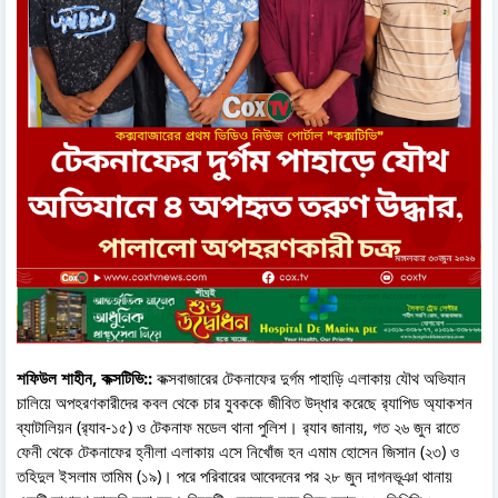
শফিউল শাহীন, কক্সটিভি::
কক্সবাজারের টেকনাফের দুর্গম পাহাড়ি এলাকায় যৌথ অভিযান
চালিয়ে অপহরণকারীদের কবল থেকে চার যুবককে জীবিত উদ্ধার করেছে র‍্যাপিড অ্যাকশন
ব্যাটালিয়ন (র‌্যাব-১৫) ও টেকনাফ মডেল থানা পুলিশ। র‍্যাব জানায়, গত ২৬ জুন রাতে
ফেনী থেকে টেকনাফের হ্নীলা এলাকায় এসে নিখোঁজ হন এমাম হোসেন জিসান (২৩) ও
তহিদুল ইসলাম তামিম (১৯)। পরে পরিবারের আবেদনের পর ২৮ জুন দাগনভূঞা থানায়