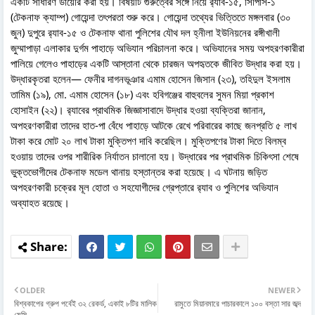
একটি সাধারণ ডায়েরি করা হয়। বিষয়টি গুরুত্বের সঙ্গে নিয়ে র‍্যাব-১৫, সিপিসি-১
(টেকনাফ ক্যাম্প) গোয়েন্দা তৎপরতা শুরু করে। গোয়েন্দা তথ্যের ভিত্তিতে মঙ্গলবার (৩০
জুন) দুপুরে র‍্যাব-১৫ ও টেকনাফ থানা পুলিশের যৌথ দল হ্নীলা ইউনিয়নের রঙ্গীখালী
জুম্মাপাড়া এলাকার দুর্গম পাহাড়ে অভিযান পরিচালনা করে। অভিযানের সময় অপহরণকারীরা
পালিয়ে গেলেও পাহাড়ের একটি আস্তানা থেকে চারজন অপহৃতকে জীবিত উদ্ধার করা হয়।
উদ্ধারকৃতরা হলেন— ফেনীর দাগনভূঞার এমাম হোসেন জিসান (২৩), তহিদুল ইসলাম
তামিম (১৯), মো. এমাম হোসেন (১৮) এবং হবিগঞ্জের বাহুবলের সুমন মিয়া প্রকাশ
হোসাইন (২২)। র‍্যাবের প্রাথমিক জিজ্ঞাসাবাদে উদ্ধার হওয়া ব্যক্তিরা জানান,
অপহরণকারীরা তাদের হাত-পা বেঁধে পাহাড়ে আটকে রেখে পরিবারের কাছে জনপ্রতি ৫ লাখ
টাকা করে মোট ২০ লাখ টাকা মুক্তিপণ দাবি করেছিল। মুক্তিপণের টাকা দিতে বিলম্ব
হওয়ায় তাদের ওপর শারীরিক নির্যাতন চালানো হয়। উদ্ধারের পর প্রাথমিক চিকিৎসা শেষে
ভুক্তভোগীদের টেকনাফ মডেল থানায় হস্তান্তর করা হয়েছে। এ ঘটনায় জড়িত
অপহরণকারী চক্রের মূল হোতা ও সহযোগীদের গ্রেপ্তারে র‍্যাব ও পুলিশের অভিযান
অব্যাহত রয়েছে।
OLDER
NEWER
বিশ্বকাপের গ্রুপ পর্বেই ৩২ রেকর্ড, একাই ৮টির মালিক
রামুতে মিয়ানমারে পাচারকালে ১০০ বস্তা সার জব্দ
মেসি