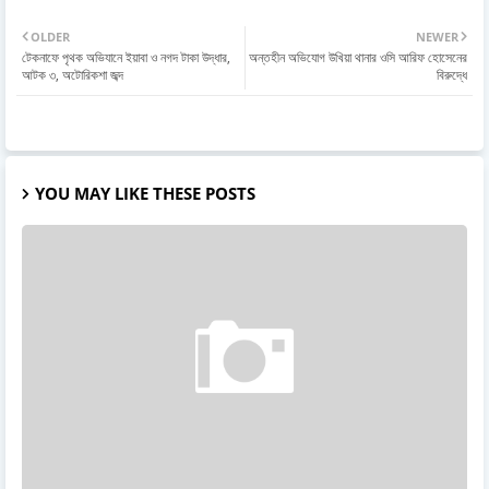
OLDER
NEWER
টেকনাফে পৃথক অভিযানে ইয়াবা ও নগদ টাকা উদ্ধার,
অন্তহীন অভিযোগ উখিয়া থানার ওসি আরিফ হোসেনের
আটক ৩, অটোরিকশা জব্দ
বিরুদ্ধে
YOU MAY LIKE THESE POSTS