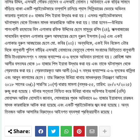
নাসির উদ্দিন, এসআই সৌরভ হোসেন ও এসআই নোমান। অভিযানে এক বাড়ির সামনে
দাঁড়িয়ে থাকা একটি প্রাইভেটকারে তল্লাশি চালিয়ে গ্যাস সিলিন্ডারের ভেতরে অভিনব
কায়দায় লুকানো ৫০ হাজার পিস ইয়াবা উদ্ধার করা হয়। এসময় প্রাইভেটকারসহ
ঘটনাস্থল থেকে তিনজন মাদক কারবারিকে আটক করা হয়। তারা হলেন—উখিয়ার
পালংখালী রহমতের বিল এলাকার রফিক উদ্দিনের ছেলে মামুনুর রশিদ (২৪), কক্সবাজারের
সাবমেরিন ক্যাবল এলাকার নুরুল আফছারের ছেলে নুরুল ইসলাম (২৬) এবং একই
এলাকার নুরুল আবছারের ছেলে মো. কবির (২৩)। অন্যদিকে, একই দিন বিকেল ৩টার
দিকে বালুখালী পুলিশ ফাঁড়ির এসআই নোমানের নেতৃত্বে গোপন সংবাদের ভিত্তিতে বালুখালী
টিভি টাওয়ারসংলগ্ন ৭ নম্বর ক্যাম্পের এ-৬ ব্লকে অভিযান চালানো হয়। রোহিঙ্গা আশু
আলীর বসতঘর থেকে ১০ হাজার পিস ইয়াবা উদ্ধার করা হয় এবং তাকে ঘটনাস্থল থেকে
গ্রেফতার করা হয়। গ্রেফতারকৃত আশু আলী (৩৯) ৭ নম্বর ক্যাম্পের এ-৬ ব্লকের বাসিন্দা
এবং আবুল কালামের ছেলে। তার বিরুদ্ধে উখিয়া থানায় মাদকদ্রব্য নিয়ন্ত্রণ আইনের
২০১৮ সালের ৩৬(১) সারণির ১০(গ) ধারায় মামলা (নম্বর-৫৫, তারিখ: ২৮/০৭/২০২৫)
রুজু করা হয়েছে। ঘটনার সত্যতা নিশ্চিত করে উখিয়া থানার অফিসার ইনচার্জ (ওসি)
মোহাম্মদ আরিফ হোসাইন জানান, সোমবারের পৃথক অভিযানে ৬০ হাজার ইয়াবাসহ চারজন
মাদক কারবারিকে আটক করা হয়েছে এবং একটি প্রাইভেটকার জব্দ করা হয়েছে। অন্য
তিনজন আটক আসামির বিরুদ্ধেও আইনগত ব্যবস্থা প্রক্রিয়াধীন রয়েছে।