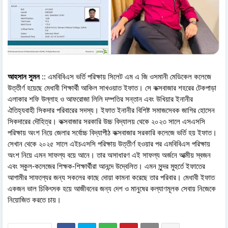
আহসান সুমন
:: এমবিবিএস ভর্তি পরিক্ষায় সিলেট এম এ জি ওসমানী মেডিকেল কলেজে
উত্তীর্ণ হয়েছে মেধাবী শিক্ষার্থী আকিল সাখওয়াত ইফাত। সে কক্সবাজার শহরের টেকপাড়া
এলাকার শফি উল্লাহ ও আফরোজা লিলি দম্পতির সন্তান এবং উখিয়ার ইনানীর
ঐতিহ্যবাহী সিকদার পরিবারের সদস্য। ইফাত ইনানীর বিশিষ্ট সমাজসেবক জাগির হোসেন
সিকদারের দৌহিত্র। কক্সবাজার সরকারি উচ্চ বিদ্যালয় থেকে ২০২৩ সালে এসএসসি
পরিক্ষায় অংশ নিয়ে জেলার সর্বোচ্চ বিদ্যাপীঠ কক্সবাজার সরকারি কলেজে ভর্তি হয় ইফাত।
সেখান থেকে ২০২৫ সালে এইচএসসি পরিক্ষায় উত্তীর্ণ হওয়ার পর এমবিবিএস পরিক্ষায়
অংশ নিয়ে এমন সাফল্য বয়ে আনে। তার অসাধারণ এই সাফল্য অর্জনে আত্মীয় স্বজন
এবং স্কুল-কলেজের শিক্ষক-শিক্ষার্থীরা আনন্দে উদ্বেলিত। এমন সুন্দর মুহুর্তে ইফাতের
আগামীর সাফল্যের জন্য সকলের কাছে দোয়া কামনা করেছে তার পরিবার। মেধাবী ইফাত
একজন ভাল চিকিৎসক হয়ে আজীবনের জন্য দেশ ও মানুষের কল্যাণমূলক সেবায় নিজেকে
নিয়োজিত করতে চায়।