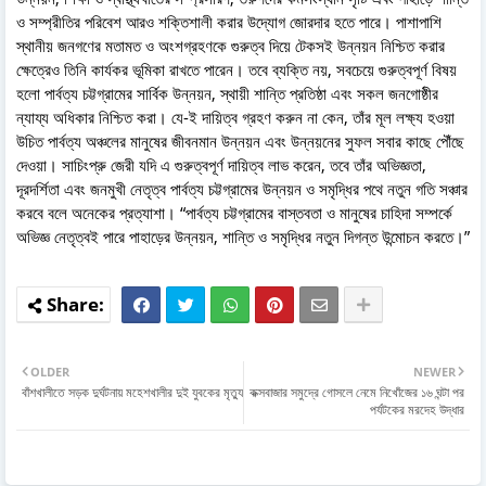
ও সম্প্রীতির পরিবেশ আরও শক্তিশালী করার উদ্যোগ জোরদার হতে পারে। পাশাপাশি
স্থানীয় জনগণের মতামত ও অংশগ্রহণকে গুরুত্ব দিয়ে টেকসই উন্নয়ন নিশ্চিত করার
ক্ষেত্রেও তিনি কার্যকর ভূমিকা রাখতে পারেন। তবে ব্যক্তি নয়, সবচেয়ে গুরুত্বপূর্ণ বিষয়
হলো পার্বত্য চট্টগ্রামের সার্বিক উন্নয়ন, স্থায়ী শান্তি প্রতিষ্ঠা এবং সকল জনগোষ্ঠীর
ন্যায্য অধিকার নিশ্চিত করা। যে-ই দায়িত্ব গ্রহণ করুন না কেন, তাঁর মূল লক্ষ্য হওয়া
উচিত পার্বত্য অঞ্চলের মানুষের জীবনমান উন্নয়ন এবং উন্নয়নের সুফল সবার কাছে পৌঁছে
দেওয়া। সাচিংপ্রু জেরী যদি এ গুরুত্বপূর্ণ দায়িত্ব লাভ করেন, তবে তাঁর অভিজ্ঞতা,
দূরদর্শিতা এবং জনমুখী নেতৃত্ব পার্বত্য চট্টগ্রামের উন্নয়ন ও সমৃদ্ধির পথে নতুন গতি সঞ্চার
করবে বলে অনেকের প্রত্যাশা। “পার্বত্য চট্টগ্রামের বাস্তবতা ও মানুষের চাহিদা সম্পর্কে
অভিজ্ঞ নেতৃত্বই পারে পাহাড়ের উন্নয়ন, শান্তি ও সমৃদ্ধির নতুন দিগন্ত উন্মোচন করতে।”
OLDER
NEWER
বাঁশখালীতে সড়ক দুর্ঘটনায় মহেশখালীর দুই যুবকের মৃত্যু
কক্সবাজার সমুদ্রে গোসলে নেমে নিখোঁজের ১৬ ঘন্টা পর
পর্যটকের মরদেহ উদ্ধার